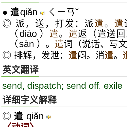
qiǎn
ㄑㄧㄢˇ
●
遣
◎ 派，送，打发：派
遣
。
遣
diào
（
）
遣
。
遣
返（遣送回
sàn
（
）。
遣
词（说话、写
◎ 排解，发泄：
遣
闷。消
遣
。
英文翻译
send, dispatch; send off, exile
详细字义解释
qiǎn
◎
遣