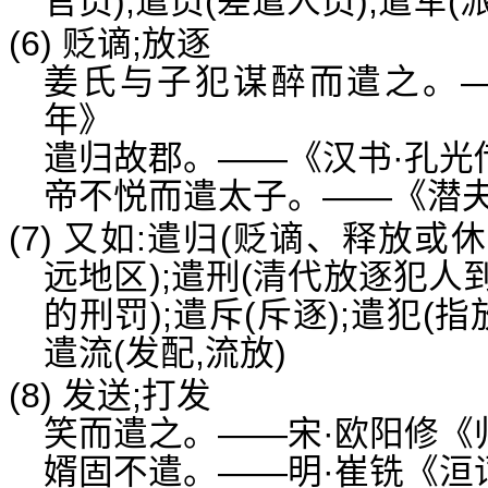
官员);遣员(差遣人员);遣军(
(6) 贬谪;放逐
姜氏与子犯谋醉而遣之。—
年》
遣归故郡。——《汉书·孔光
帝不悦而遣太子。——《潜
(7) 又如:遣归(贬谪、释放或
远地区);遣刑(清代放逐犯
的刑罚);遣斥(斥逐);遣犯(
遣流(发配,流放)
(8) 发送;打发
笑而遣之。——宋·欧阳修《
婿固不遣。——明·崔铣《洹