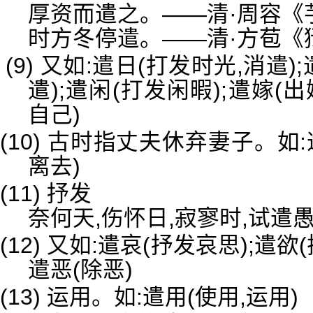
厚资而遣之。——清·周容《
时方冬停遣。——清·方苞《
(9) 又如:遣日(打发时光,消遣)
遣);遣闲(打发闲暇);遣嫁(出
自己)
(10) 古时指丈夫休弃妻子。如
离去)
(11) 抒发
奈何天,伤怀日,寂寥时,试遣
(12) 又如:遣哀(抒发哀思);遣欲
遣恶(除恶)
(13) 运用。如:遣用(使用,运用)