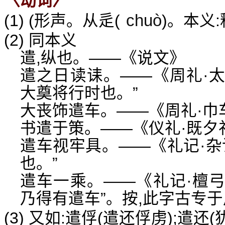
〈动词〉
chuò
(1) (形声。从辵(
)。本义:
(2) 同本义
遣,纵也。——《说文》
遣之日读诔。——《周礼·太
大奠将行时也。”
大丧饰遣车。——《周礼·巾
书遣于策。——《仪礼·既夕
遣车视牢具。——《礼记·杂
也。”
遣车一乘。——《礼记·檀弓
乃得有遣车”。按,此字古专
(3) 又如:遣俘(遣还俘虏);遣还(