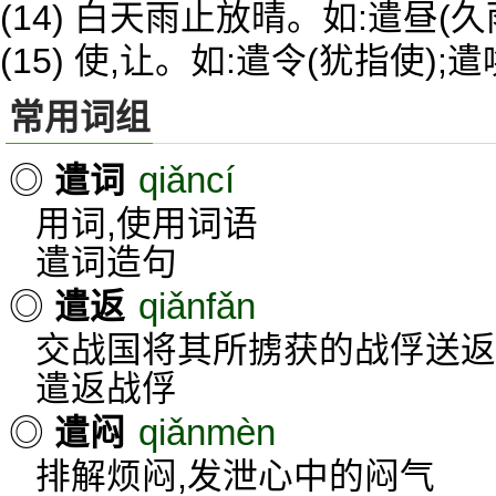
(14) 白天雨止放晴。如:遣昼(
(15) 使,让。如:遣令(犹指使);
常用词组
qiǎncí
◎
遣词
用词,使用词语
遣词造句
qiǎnfǎn
◎
遣返
交战国将其所掳获的战俘送返
遣返战俘
qiǎnmèn
◎
遣闷
排解烦闷,发泄心中的闷气