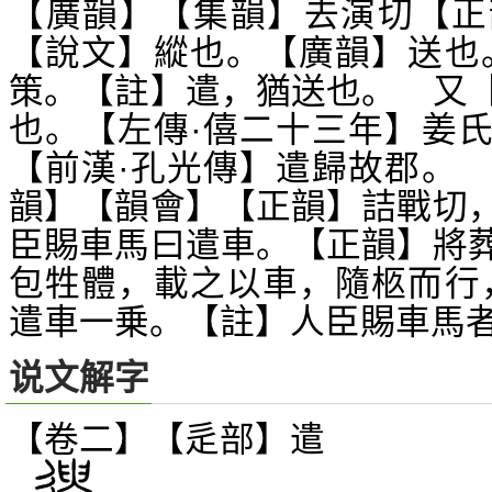
【廣韻】【集韻】去演切【正
【說文】縱也。【廣韻】送也
策。【註】遣，猶送也。 又
也。【左傳·僖二十三年】姜
【前漢·孔光傳】遣歸故郡。
韻】【韻會】【正韻】詰戰切
臣賜車馬曰遣車。【正韻】將
包牲體，載之以車，隨柩而行
遣車一乗。【註】人臣賜車馬
说文解字
【卷二】【辵部】
遣