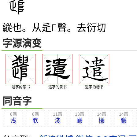
縱也。从辵
聲。去衍切
𠳋
字源演变
遣字的篆书
遣字的隶书
遣字的楷书
同音字
8画
8画
11画
13画
14画
14画
浅
肷
淺
嵰
槏
膁