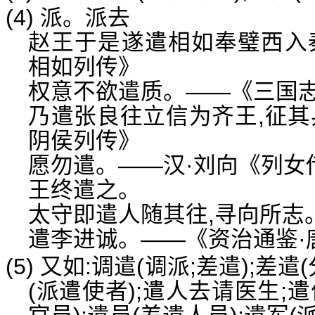
(4) 派。派去
赵王于是遂遣相如奉璧西入
相如列传》
权意不欲遣质。——《三国志
乃遣张良往立信为齐王,征其
阴侯列传》
愿勿遣。——汉·刘向《列女
王终遣之。
太守即遣人随其往,寻向所志
遣李进诚。——《资治通鉴·
(5) 又如:调遣(调派;差遣);差
(派遣使者);遣人去请医生;遣