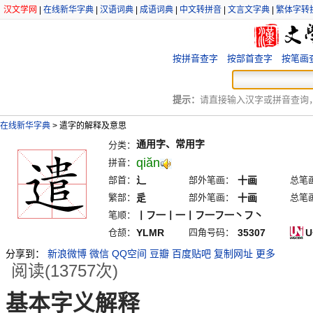
汉文学网
|
在线新华字典
|
汉语词典
|
成语词典
|
中文转拼音
|
文言文字典
|
繁体字转
按拼音查字
按部首查字
按笔画
提示：
请直接输入汉字或拼音查询，例
在线新华字典
>
遣字的解释及意思
通用字、常用字
分类：
qiăn
拼音：
部首：
辶
部外笔画：
十画
总笔
繁部：
辵
部外笔画：
十画
总笔
笔顺：
丨フ一丨一丨フ一フ一丶フ丶
仓颉：
YLMR
四角号码：
35307
U
分享到：
新浪微博
微信
QQ空间
豆瓣
百度贴吧
复制网址
更多
阅读(13757次)
基本字义解释