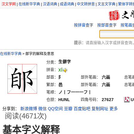
汉文学网
|
在线新华字典
|
汉语词典
|
成语词典
|
中文转拼音
|
文言文字典
|
繁体字转
按拼音查字
按部首查字
按笔画
提示：
请直接输入汉字或拼音查询，例
在线新华字典
>
郋字的解释及意思
生僻字
分类：
xī
拼音：
部首：
阝
部外笔画：
六画
总笔
繁部：
邑
部外笔画：
六画
总笔
笔顺：
ノ丨フ一一一フ丨
仓颉：
HUNL
四角号码：
27627
U
分享到：
新浪微博
微信
QQ空间
豆瓣
百度贴吧
复制网址
更多
阅读(4671次)
基本字义解释