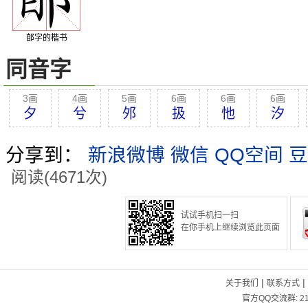
郋字的楷书
同音字
3画
4画
5画
6画
6画
6画
夕
兮
邜
扱
忚
汐
分享到：
新浪微博
微信
QQ空间
豆
阅读(4671次)
试试手机扫一扫
在你手机上继续浏览此页面
|
|
关于我们
联系方式
官方QQ交流群:
2