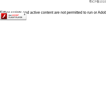
粤ICP备1010
Either scripts and active content are not permitted to run or Adob