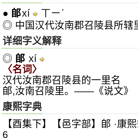
xí
ㄒㄧˊ
●
郋
◎ 中国汉代汝南郡召陵县所辖
详细字义解释
xí
◎
郋
〈名词〉
汉代汝南郡召陵县的一里名
郋,汝南召陵里。——《说文》
康熙字典
【酉集下】【邑字部】郋 ·康熙
6