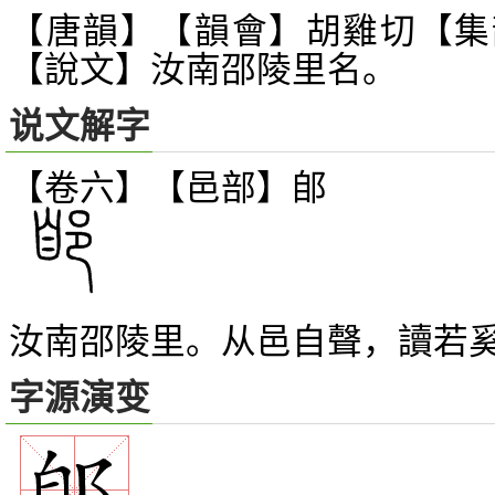
【唐韻】【韻會】胡雞切【集
【說文】汝南邵陵里名。
说文解字
【卷六】【邑部】
郋
汝南邵陵里。从邑自聲，讀若
字源演变