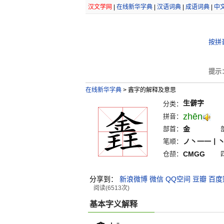
汉文学网
|
在线新华字典
|
汉语词典
|
成语词典
|
中
按拼
提示
在线新华字典
>
錱字的解释及意思
生僻字
分类：
zhēn
拼音：
部首：
金
笔顺：
ノ丶一一丨
仓颉：
CMGG
分享到：
新浪微博
微信
QQ空间
豆瓣
百度
阅读(6513次)
基本字义解释