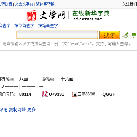
文转拼音
|
文言文字典
|
繁体字转换
关注我们
音查字
按部首查字
按笔画查字
：
请直接输入汉字或拼音查询，例：“文”;“
wen
”;“
wen2
”。支持手写输入查询 。
部外笔画：
八画
总笔画：
十六画
丶ノ一一一丨一一一丨一
四角号码：
80114
U+9331
五笔86/98：
QGGF
贴吧
复制网址
更多