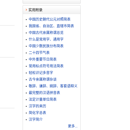
实用附录
中国历史朝代公元对照简表
我国省、自治区、直辖市简表
中国古代亲属称谓总览
什么是常用字、通用字
中国少数民族分布简表
二十四节气表
中外重要节日简表
常用标点符号用法简表
轻松识记多音字
古今亲属称谓杂谈
敬​辞​、​谦​辞​、​婉​辞​、​客​套​语​释​义
最完整的汉语拼音表
法定计量单位简表
汉字的来历
简化字总表
汉字简介
更多...