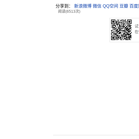
分享到：
新浪微博
微信
QQ空间
豆瓣
百度
阅读(6513次)
试
在