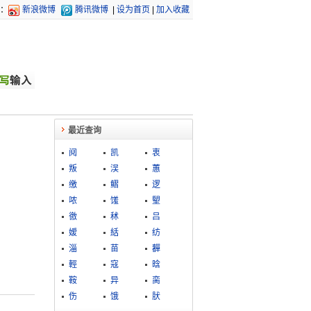
：
新浪微博
腾讯微博
|
设为首页
|
加入收藏
最近查询
阋
凯
衷
叛
洖
蕙
缴
鳛
逻
哝
馐
朢
徼
秫
吕
嫒
絬
纺
淄
苗
奲
輕
寇
晗
鞍
异
脔
伤
饿
肰