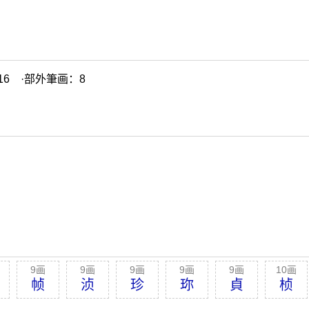
6 ·部外筆画：8
。
9画
9画
9画
9画
9画
10画
帧
浈
珍
珎
貞
桢