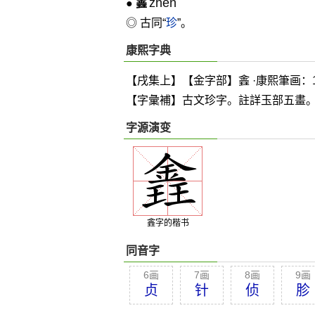
zhēn
●
錱
◎ 古同“
珍
”。
康熙字典
【戌集上】【金字部】錱 ·康熙筆画：1
【字彙補】古文珍字。註詳玉部五畫
字源演变
錱字的楷书
同音字
6画
7画
8画
9画
贞
针
侦
胗