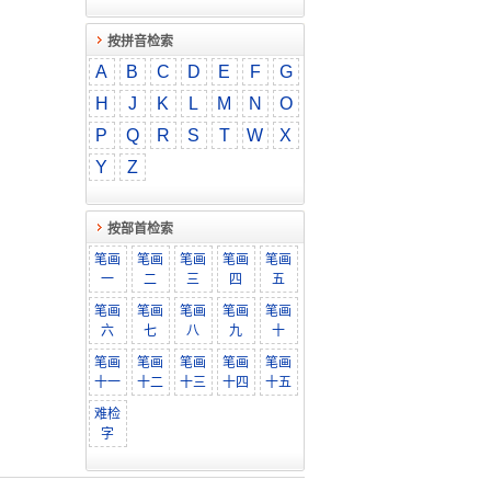
按拼音检索
A
B
C
D
E
F
G
H
J
K
L
M
N
O
P
Q
R
S
T
W
X
Y
Z
按部首检索
笔画
笔画
笔画
笔画
笔画
一
二
三
四
五
笔画
笔画
笔画
笔画
笔画
六
七
八
九
十
笔画
笔画
笔画
笔画
笔画
十一
十二
十三
十四
十五
难检
字