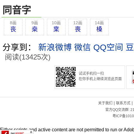
同音字
8画
9画
10画
12画
14画
丧
桒
枽
喪
槡
分享到：
新浪微博
微信
QQ空间
豆
阅读(13425次)
试试手机扫一扫
在你手机上继续浏览此页面
|
|
关于我们
联系方式
官方QQ交流群:
2
粤ICP备1010
Either scripts and active content are not permitted to run or Adob