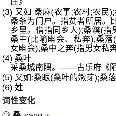
庄》
(3) 又如:桑麻(农事;农村;农民
桑条为门户。指贫者所居。比
乡里。借指同乡人);桑濮(指
桑中(比喻幽会、私奔);桑落
女幽会);桑中之奔(指男女私奔
(4) 桑叶
采桑城南隅。——古乐府《
(5) 又如:桑眼(桑叶的嫩芽);桑
(6) 姓
词性变化
sāng
◎
桑