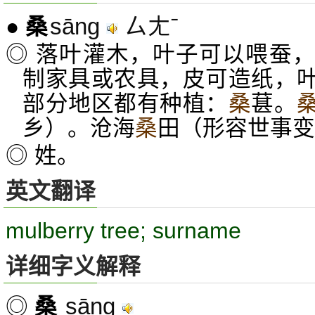
sāng
ㄙㄤˉ
●
桑
◎ 落叶灌木，叶子可以喂蚕
制家具或农具，皮可造纸，
部分地区都有种植：
桑
葚。
乡）。沧海
桑
田（形容世事变
◎ 姓。
英文翻译
mulberry tree; surname
详细字义解释
sāng
◎
桑