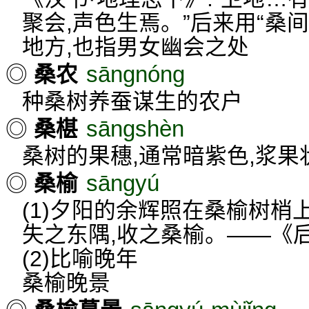
聚会,声色生焉。”后来用“桑
地方,也指男女幽会之处
sāngnóng
◎
桑农
种桑树养蚕谋生的农户
sāngshèn
◎
桑椹
桑树的果穗,通常暗紫色,浆果状
sāngyú
◎
桑榆
(1)夕阳的余辉照在桑榆树梢
失之东隅,收之桑榆。——《
(2)比喻晚年
桑榆晚景