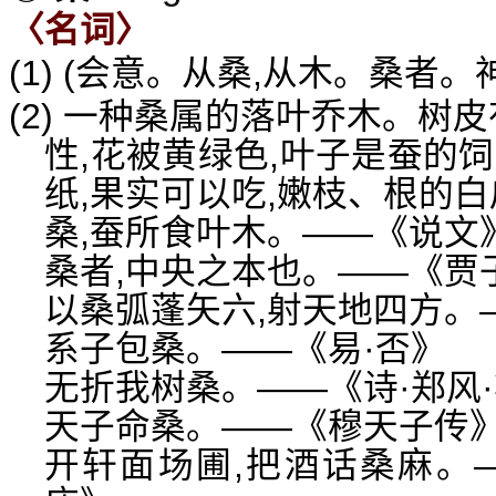
〈名词〉
(1) (会意。从桑,从木。桑者
(2) 一种桑属的落叶乔木。树
性,花被黄绿色,叶子是蚕的
纸,果实可以吃,嫩枝、根的
桑,蚕所食叶木。——《说文
桑者,中央之本也。——《贾
以桑弧蓬矢六,射天地四方。
系子包桑。——《易·否》
无折我树桑。——《诗·郑风
天子命桑。——《穆天子传
开轩面场圃,把酒话桑麻。