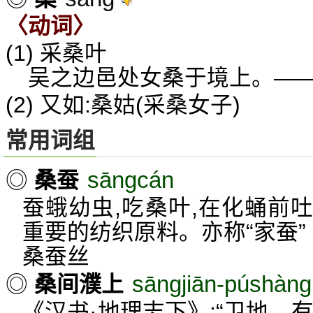
〈动词〉
(1) 采桑叶
吴之边邑处女桑于境上。—
(2) 又如:桑姑(采桑女子)
常用词组
sāngcán
◎
桑蚕
蚕蛾幼虫,吃桑叶,在化蛹前
重要的纺织原料。亦称“家蚕”
桑蚕丝
sāngjiān-púshàng
◎
桑间濮上
《汉书·地理志下》:“卫地…