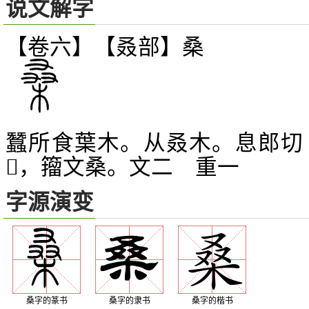
说文解字
【卷六】【叒部】
桑
蠶所食葉木。从叒木。息郎切
，籀文桑。文二 重一
𠭨
字源演变
桑字的篆书
桑字的隶书
桑字的楷书