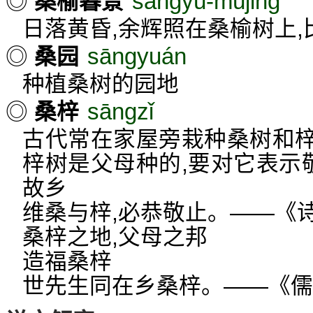
sāngyú-mùjǐng
◎
桑榆暮景
日落黄昏,余辉照在桑榆树上
sāngyuán
◎
桑园
种植桑树的园地
sāngzǐ
◎
桑梓
古代常在家屋旁栽种桑树和
梓树是父母种的,要对它表示
故乡
维桑与梓,必恭敬止。——《诗
桑梓之地,父母之邦
造福桑梓
世先生同在乡桑梓。——《儒