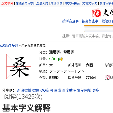
汉文学网
|
在线新华字典
|
汉语词典
|
成语词典
|
中文转拼音
|
文言文字典
|
繁体字转
按拼音查字
按部首查字
按笔画
提示：
请直接输入汉字或拼音查询，例
在线新华字典
>
桑字的解释及意思
通用字、常用字
分类：
sāng
拼音：
部首：
木
部外笔画：
六画
总笔
笔顺：
フ丶フ丶フ丶一丨ノ丶
仓颉：
EEED
四角号码：
77904
U
分享到：
新浪微博
微信
QQ空间
豆瓣
百度贴吧
复制网址
更多
阅读(13425次)
基本字义解释