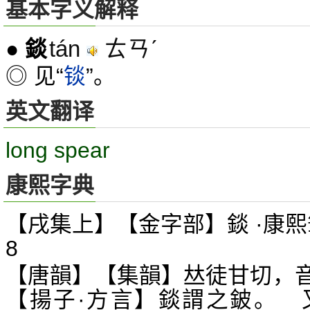
基本字义解释
tán
ㄊㄢˊ
●
錟
◎ 见“
锬
”。
英文翻译
long spear
康熙字典
【戌集上】【金字部】錟 ·康熙
8
【唐韻】【集韻】
徒甘切，
𠀤
【揚子·方言】錟謂之鈹。 