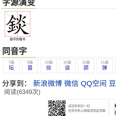
字源演变
錟字的楷书
同音字
7画
8画
10画
10画
10画
11画
坛
昙
倓
谈
郯
弹
分享到：
新浪微博
微信
QQ空间
豆
阅读(6349次)
试试手机扫一扫
在你手机上继续浏览此页面