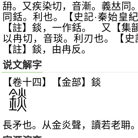
。又疾染切，音漸。義
同
䑙
𠀤
同銛。利也。【史記·秦始皇
【註】錟，一作銛。 又【集
以冉切，音琰。利刃也。【史
【註】錟，由冉反。
说文解字
【卷十四】【金部】
錟
長矛也。从金炎聲，讀若老耼