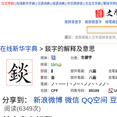
汉文学网
|
在线新华字典
|
汉语词典
|
成语词典
|
中文转拼音
|
文言文字典
|
繁体字转
按拼音查字
按部首查字
按笔画
提示：
请直接输入汉字或拼音查询，例
在线新华字典
>
錟字的解释及意思
锬
生僻字
简体：
分类：
tán
拼音：
部首：
釒
部外笔画：
八画
总笔
繁部：
金
部外笔画：
八画
总笔
笔顺：
ノ丶一一丨丶ノ一丶ノノ丶丶ノノ丶
仓颉：
CFF
四角号码：
89189
U
分享到：
新浪微博
微信
QQ空间
豆
阅读(6349次)