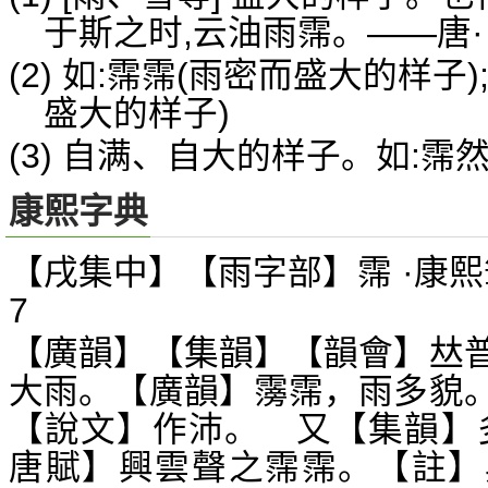
于斯之时,云油雨霈。——唐·
(2) 如:霈霈(雨密而盛大的样子)
盛大的样子)
(3) 自满、自大的样子。如:霈
康熙字典
【戌集中】【雨字部】霈 ·康熙
7
【廣韻】【集韻】【韻會】
𠀤
大雨。【廣韻】霶霈，雨多貌
【說文】作沛。 又【集韻】
唐賦】興雲聲之霈霈。【註】