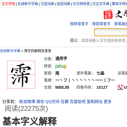
汉文学网
|
在线新华字典
|
汉语词典
|
成语词典
|
中文转拼音
|
文言文字典
|
繁体字转
按拼音查字
按部首查字
按笔画
提示：
请直接输入汉字或拼音查询，例
在线新华字典
>
霈字的解释及意思
通用字
分类：
pèi
拼音：
部首：
雨
部外笔画：
七画
总笔
笔顺：
一丶フ丨丶丶丶丶丶丶一一丨フ一
仓颉：
MBEJB
四角号码：
10127
U
分享到：
新浪微博
微信
QQ空间
豆瓣
百度贴吧
复制网址
更多
阅读(22275次)
基本字义解释