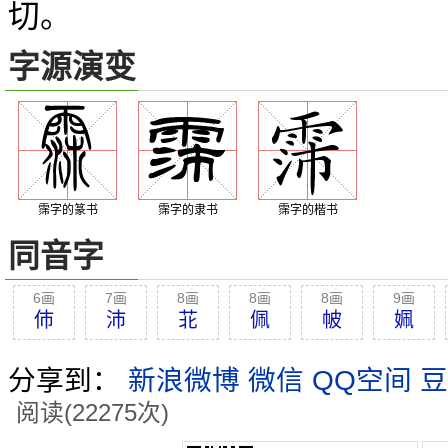
切。
字源演变
霈字的篆书
霈字的隶书
霈字的楷书
同音字
6画
7画
8画
8画
8画
9画
伂
沛
苝
佩
帔
姵
分享到：
新浪微博
微信
QQ空间
豆
阅读(22275次)