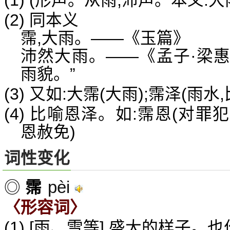
(1) (形声。从雨,沛声。本义:大
(2) 同本义
霈,大雨。——《玉篇》
沛然大雨。——《孟子·梁惠
雨貌。”
(3) 又如:大霈(大雨);霈泽(雨水
(4) 比喻恩泽。如:霈恩(对罪
恩赦免)
词性变化
pèi
◎
霈
〈形容词〉
(1) [雨、雪等] 盛大的样子。也