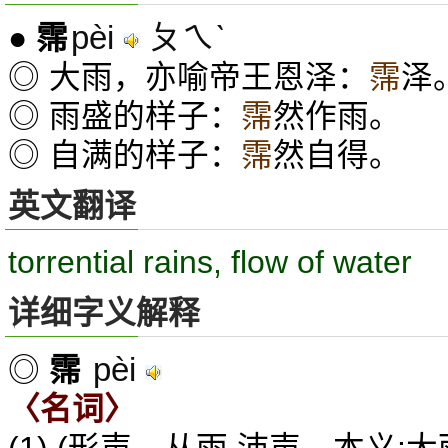
pèi
ㄆㄟˋ
●
霈
◎ 大雨，亦喻帝王恩泽：
霈
泽
◎ 雨盛的样子：
霈
然作雨。
◎ 自满的样子：
霈
然自得。
英文翻译
torrential rains, flow of water
详细字义解释
pèi
◎
霈
〈名词〉