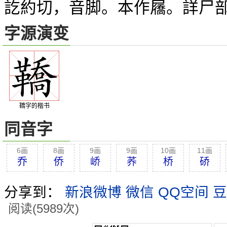
訖約切，音脚。本作屩。詳尸
字源演变
鞽字的楷书
同音字
6画
8画
9画
9画
10画
11画
乔
侨
峤
荞
桥
硚
分享到：
新浪微博
微信
QQ空间
豆
阅读(5989次)