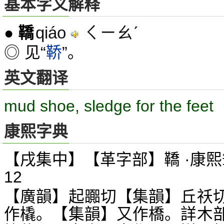
基本字义解释
qiáo
ㄑㄧㄠˊ
●
鞽
◎ 见“
鞒
”。
英文翻译
mud shoe, sledge for the feet
康熙字典
【戌集中】【革字部】鞽 ·康熙
12
【廣韻】起嚻切【集韻】丘祅
作橇。【集韻】又作橋。詳木