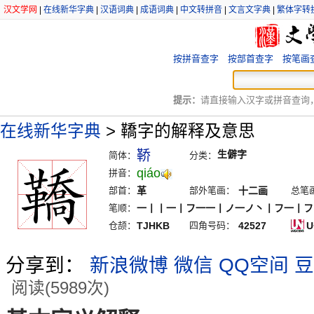
汉文学网
|
在线新华字典
|
汉语词典
|
成语词典
|
中文转拼音
|
文言文字典
|
繁体字转
按拼音查字
按部首查字
按笔画
提示：
请直接输入汉字或拼音查询，例
在线新华字典
>
鞽字的解释及意思
鞒
生僻字
简体：
分类：
qiáo
拼音：
部首：
革
部外笔画：
十二画
总笔
笔顺：
一丨丨一丨フ一一丨ノ一ノ丶丨フ一丨フ
仓颉：
TJHKB
四角号码：
42527
U
分享到：
新浪微博
微信
QQ空间
豆
阅读(5989次)