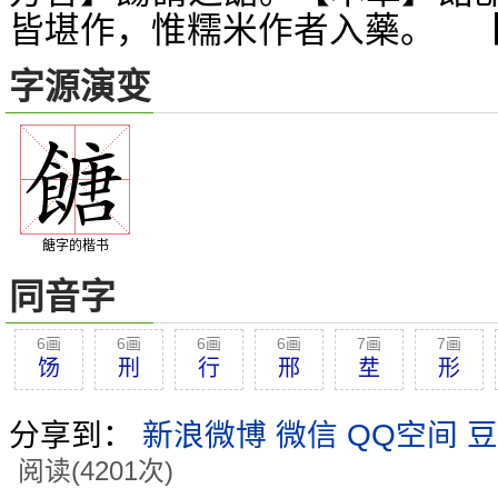
皆堪作，惟糯米作者入藥。 
字源演变
餹字的楷书
同音字
6画
6画
6画
6画
7画
7画
饧
刑
行
邢
坓
形
分享到：
新浪微博
微信
QQ空间
豆
阅读(4201次)