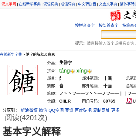
汉文学网
|
在线新华字典
|
汉语词典
|
成语词典
|
中文转拼音
|
文言文字典
|
繁体字转
按拼音查字
按部首查字
按笔画
提示：
请直接输入汉字或拼音查询，例
在线新华字典
>
餹字的解释及意思
生僻字
分类：
táng
xíng
拼音：
部首：
飠
部外笔画：
十画
总笔
繁部：
食
部外笔画：
十画
总笔
笔顺：
ノ丶丶フ一一フ丶丶一ノフ一一丨丨フ一
仓颉：
OIILR
四角号码：
80765
U
分享到：
新浪微博
微信
QQ空间
豆瓣
百度贴吧
复制网址
更多
阅读(4201次)
基本字义解释