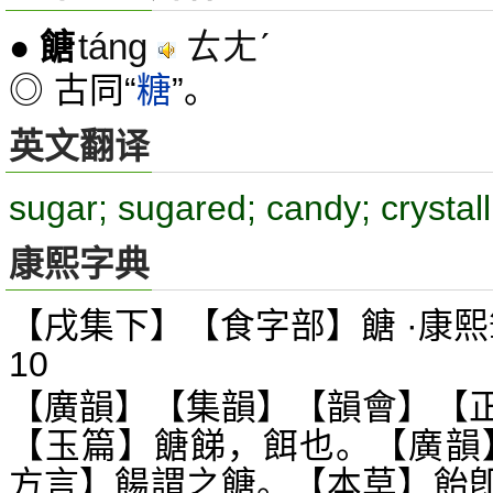
táng
ㄊㄤˊ
●
餹
◎ 古同“
糖
”。
英文翻译
sugar; sugared; candy; crysta
康熙字典
【戌集下】【食字部】餹 ·康熙
10
【廣韻】【集韻】【韻會】【
【玉篇】餹
，餌也。【廣韻
䬾
方言】餳謂之餹。【本草】飴