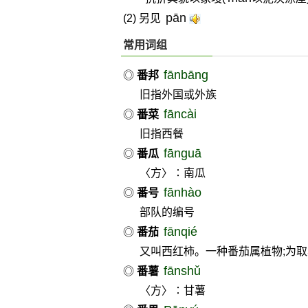
pān
(2) 另见
常用词组
fānbāng
◎
番邦
旧指外国或外族
fāncài
◎
番菜
旧指西餐
fānguā
◎
番瓜
〈方〉∶南瓜
fānhào
◎
番号
部队的编号
fānqié
◎
番茄
又叫西红柿。一种番茄属植物;为取
fānshǔ
◎
番薯
〈方〉∶甘薯