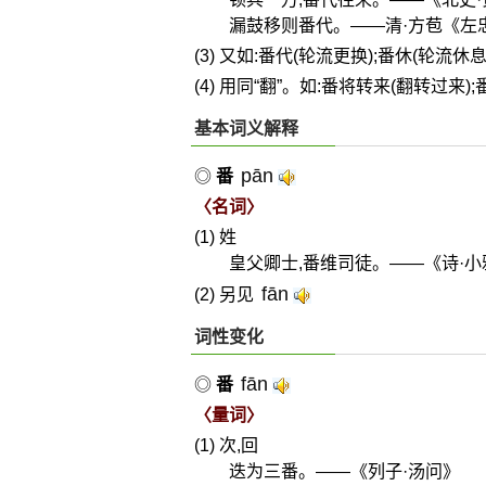
漏鼓移则番代。——清·方苞《左
(3) 又如:番代(轮流更换);番休(轮流休息
(4) 用同“翻”。如:番将转来(翻转过来);
基本词义解释
pān
◎
番
〈名词〉
(1) 姓
皇父卿士,番维司徒。——《诗·小
fān
(2) 另见
词性变化
fān
◎
番
〈量词〉
(1) 次,回
迭为三番。——《列子·汤问》