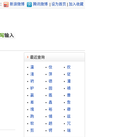
：
新浪微博
腾讯微博
|
设为首页
|
加入收藏
最近查询
灜
伩
扻
淺
蓱
従
玬
德
灡
昈
圁
襀
贏
鑬
釁
差
鑫
詹
塊
裕
薌
跔
俌
兹
软
趟
冗
剪
锷
瑞