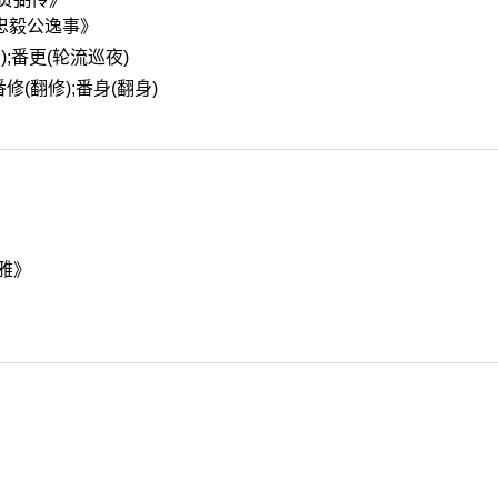
忠毅公逸事》
);番更(轮流巡夜)
番修(翻修);番身(翻身)
雅》