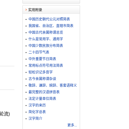
实用附录
中国历史朝代公元对照简表
我国省、自治区、直辖市简表
中国古代亲属称谓总览
什么是常用字、通用字
中国少数民族分布简表
二十四节气表
中外重要节日简表
常用标点符号用法简表
轻松识记多音字
古今亲属称谓杂谈
敬​辞​、​谦​辞​、​婉​辞​、​客​套​语​释​义
最完整的汉语拼音表
法定计量单位简表
汉字的来历
简化字总表
轮流)
汉字简介
更多...