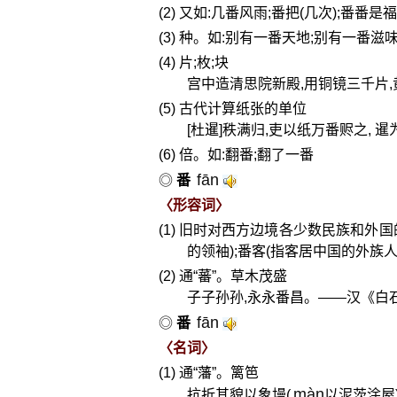
(2) 又如:几番风雨;番把(几次);番番是
(3) 种。如:别有一番天地;别有一番滋
(4) 片;枚;块
宫中造清思院新殿,用铜镜三千片
(5) 古代计算纸张的单位
[杜暹]秩满归,吏以纸万番赆之,
(6) 倍。如:翻番;翻了一番
fān
◎
番
〈形容词〉
(1) 旧时对西方边境各少数民族和外国
的领袖);番客(指客居中国的外族
(2) 通“蕃”。草木茂盛
子子孙孙,永永番昌。——汉《白
fān
◎
番
〈名词〉
(1) 通“藩”。篱笆
màn
抗折其貌以象墁(
以泥茨涂屋