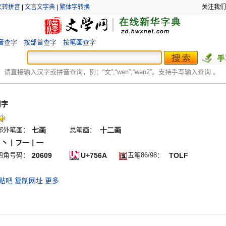
文转拼音
|
文言文字典
|
繁体字转换
关注我们
音查字
按部首查字
按笔画查字
：
请直接输入汉字或拼音查询，例：“文”;“
wen
”;“
wen2
”。支持手写输入查询 。
用字
部外笔画：
七画
总笔画：
十二画
ノ丶丨フ一丨一
四角号码：
20609
U+756A
五笔86/98：
TOLF
贴吧
复制网址
更多