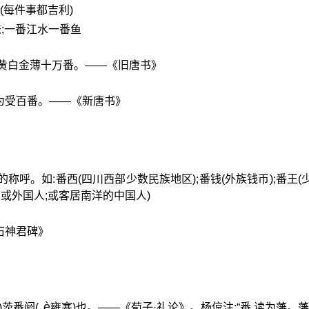
福(每件事都吉利)
味;一番江水一番鱼
,黄白金薄十万番。——《旧唐书》
 暹为受百番。——《新唐书》
的称呼。如:番西(四川西部少数民族地区);番钱(外族钱币);番王(
人或外国人;或客居南洋的中国人)
石神君碑》
è
)茨番阏(
雍塞)也。——《荀子·礼论》。杨倞注:“番,读为藩。藩