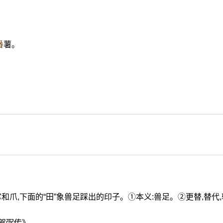
。
番
薯。
掌和爪,下面的“田”象兽足踩出的印子。①本义:兽足。②更替,替代,
·贺弼传》