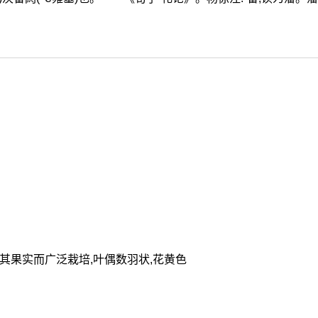
其果实而广泛栽培,叶偶数羽状,花黄色