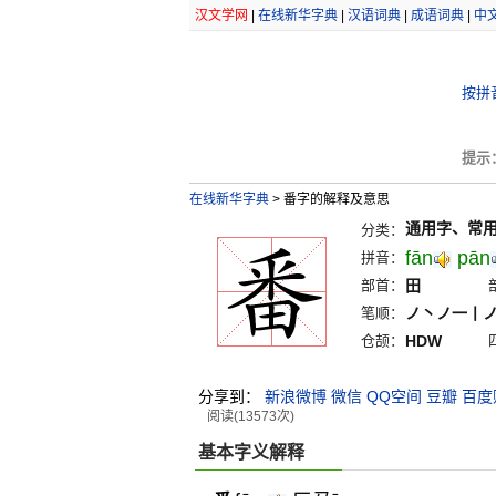
汉文学网
|
在线新华字典
|
汉语词典
|
成语词典
|
中
按拼
提示
在线新华字典
>
番字的解释及意思
通用字、常
分类：
fān
pān
拼音：
部首：
田
笔顺：
ノ丶ノ一丨
仓颉：
HDW
分享到：
新浪微博
微信
QQ空间
豆瓣
百度
阅读(13573次)
基本字义解释