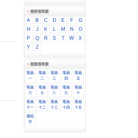
按拼音检索
A
B
C
D
E
F
G
H
J
K
L
M
N
O
P
Q
R
S
T
W
X
Y
Z
按部首检索
笔画
笔画
笔画
笔画
笔画
一
二
三
四
五
笔画
笔画
笔画
笔画
笔画
六
七
八
九
十
笔画
笔画
笔画
笔画
笔画
十一
十二
十三
十四
十五
难检
字