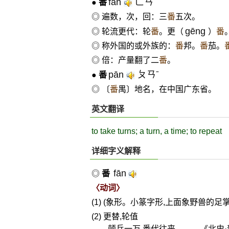
fān
ㄈㄢˉ
●
番
◎ 遍数，次，回：三
番
五次。
gēng
◎ 轮流更代：轮
番
。更（
）
番
◎ 称外国的或外族的：
番
邦。
番
茄。
◎ 倍：产量翻了二
番
。
pān
ㄆㄢˉ
●
番
◎ 〔
番
禺〕地名，在中国广东省。
英文翻译
to take turns; a turn, a time; to repeat
详细字义解释
fān
◎
番
〈动词〉
(1) (象形。小篆字形,上面象野兽的足
(2) 更替,轮值
顿兵一万,番代往来。——《北史