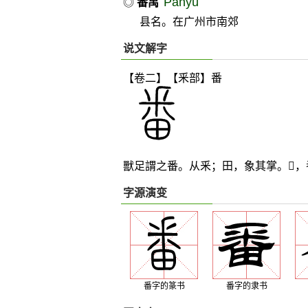
Pānyú
◎
番禺
县名。在广州市南郊
说文解字
【卷二】【釆部】
番
獸足謂之番。从釆；田，象其掌。
𨆌
，
字源演变
番字的篆书
番字的隶书