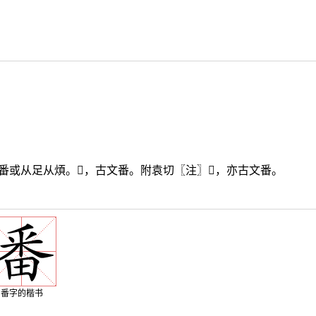
番或从足从煩。
𥸨
，古文番。附袁切〖注〗
𥻫
，亦古文番。
番字的楷书