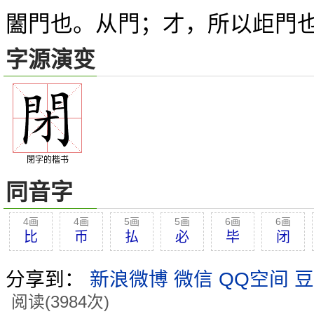
闔門也。从門；才，所以歫門
字源演变
閉字的楷书
同音字
4画
4画
5画
5画
6画
6画
比
币
払
必
毕
闭
分享到：
新浪微博
微信
QQ空间
豆
阅读(3984次)