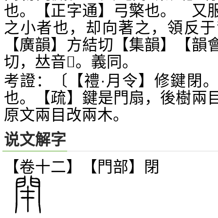
也。【正字通】弓檠也。 又
之小者也，却向著之，領反于
【廣韻】方結切【集韻】【韻
切，
音
。義同。
𠀤
𪔀
考證：〔【禮·月令】修鍵閉
也。【疏】鍵是門扇，後樹兩
原文兩目改兩木。
说文解字
【卷十二】【門部】
閉