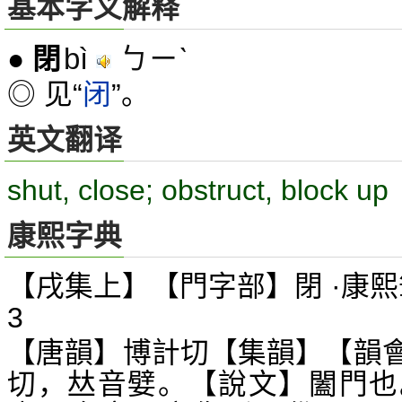
基本字义解释
bì
ㄅㄧˋ
●
閉
◎ 见“
闭
”。
英文翻译
shut, close; obstruct, block up
康熙字典
【戌集上】【門字部】閉 ·康熙
3
【唐韻】博計切【集韻】【韻
切，
音嬖。【說文】闔門也
𠀤