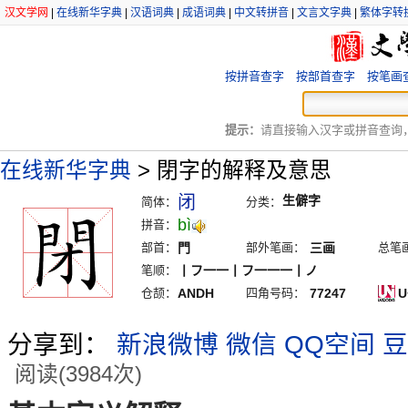
汉文学网
|
在线新华字典
|
汉语词典
|
成语词典
|
中文转拼音
|
文言文字典
|
繁体字转
按拼音查字
按部首查字
按笔画
提示：
请直接输入汉字或拼音查询，例
在线新华字典
>
閉字的解释及意思
闭
生僻字
简体：
分类：
bì
拼音：
部首：
門
部外笔画：
三画
总笔
笔顺：
丨フ一一丨フ一一一丨ノ
仓颉：
ANDH
四角号码：
77247
U
分享到：
新浪微博
微信
QQ空间
豆
阅读(3984次)