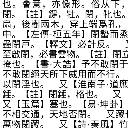
也。會意，亦像形。俗从下，
閉。【註】鍵，牡。閉，牝也
扇，後樹兩木，穿上端爲孔，
中。【左傳·桓五年】閉蟄而
蟲閉戸。【釋文】必計反。 
至啟閉，必書雲物。【註】閉
掩也。【書·大誥】予不敢閉
不敢閉絕天所下威用而不行。
以閉淫也。 又【淮南子·道
錘。【註】閉錘，格也。 又
又【玉篇】塞也。【易·坤卦
不相交通，天地否閉。 又藏
萬物閉藏。 又【詩·秦風】